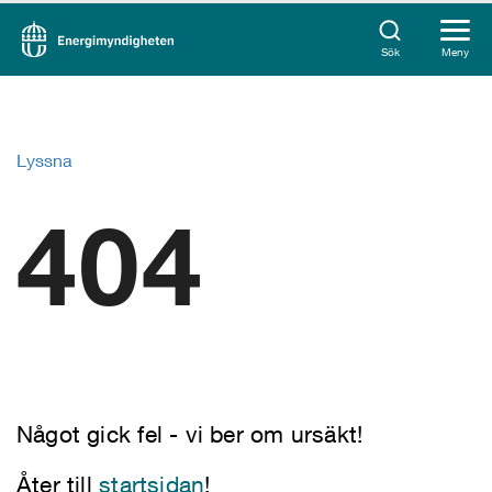
Sök
Meny
Lyssna
404
Något gick fel - vi ber om ursäkt!
Åter till
startsidan
!