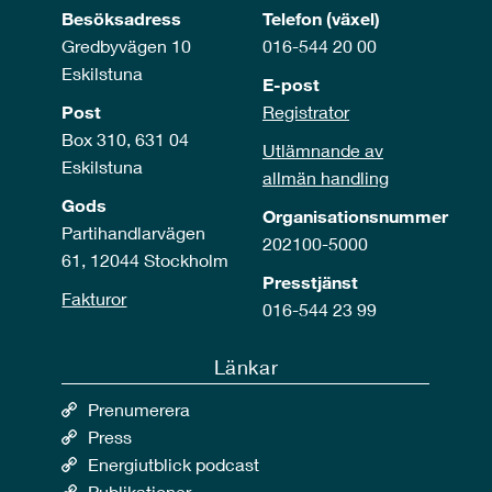
Besöksadress
Telefon (växel)
Gredbyvägen 10
016-544 20 00
Eskilstuna
E-post
Post
Registrator
Box 310, 631 04
Utlämnande av
Eskilstuna
allmän handling
Gods
Organisationsnummer
Partihandlarvägen
202100-5000
61, 12044 Stockholm
Presstjänst
Fakturor
016-544 23 99
Länkar
Prenumerera
Press
Energiutblick podcast
Publikationer