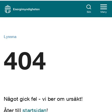
Sök
Meny
Lyssna
404
Något gick fel - vi ber om ursäkt!
Åter till
startsidan
!