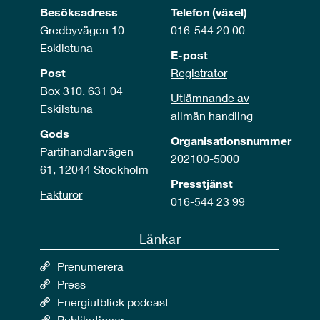
Besöksadress
Telefon (växel)
Gredbyvägen 10
016-544 20 00
Eskilstuna
E-post
Post
Registrator
Box 310, 631 04
Utlämnande av
Eskilstuna
allmän handling
Gods
Organisationsnummer
Partihandlarvägen
202100-5000
61, 12044 Stockholm
Presstjänst
Fakturor
016-544 23 99
Länkar
Prenumerera
Press
Energiutblick podcast
Publikationer