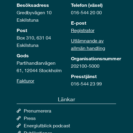
Besöksadress
Telefon (växel)
Gredbyvägen 10
016-544 20 00
Eskilstuna
E-post
Post
Registrator
Box 310, 631 04
Utlämnande av
Eskilstuna
allmän handling
Gods
Organisationsnummer
Partihandlarvägen
202100-5000
61, 12044 Stockholm
Presstjänst
Fakturor
016-544 23 99
Länkar
Prenumerera
Press
Energiutblick podcast
Publikationer