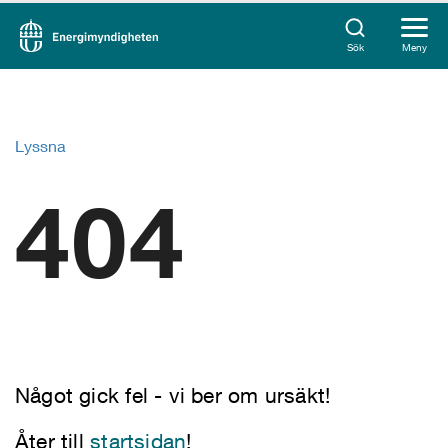
Sök
Meny
Lyssna
404
Något gick fel - vi ber om ursäkt!
Åter till
startsidan
!