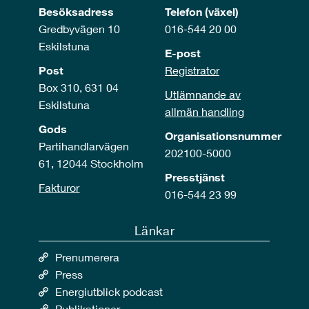
Besöksadress
Telefon (växel)
Gredbyvägen 10
016-544 20 00
Eskilstuna
E-post
Post
Registrator
Box 310, 631 04
Utlämnande av
Eskilstuna
allmän handling
Gods
Organisationsnummer
Partihandlarvägen
202100-5000
61, 12044 Stockholm
Presstjänst
Fakturor
016-544 23 99
Länkar
Prenumerera
Press
Energiutblick podcast
Publikationer