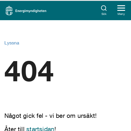
Sök
Meny
Lyssna
404
Något gick fel - vi ber om ursäkt!
Åter till
startsidan
!