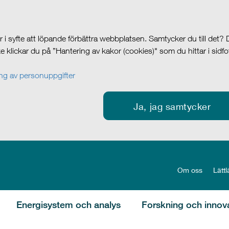
i syfte att löpande förbättra webbplatsen. Samtycker du till det?
cke klickar du på ”Hantering av kakor (cookies)" som du hittar i sidf
g av personuppgifter
Ja, jag samtycker
Om oss
Lättl
Energisystem och analys
Forskning och innov