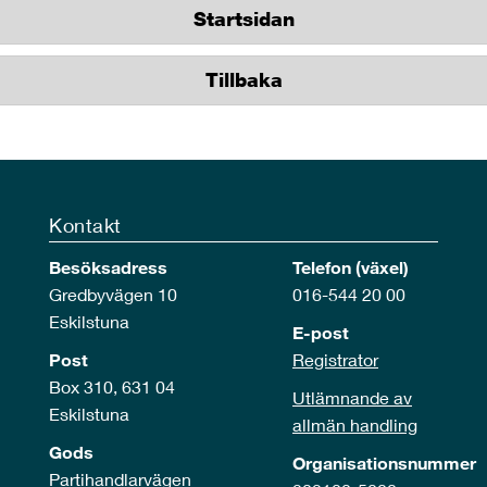
Startsidan
Tillbaka
Kontakt
Besöksadress
Telefon (växel)
Gredbyvägen 10
016-544 20 00
Eskilstuna
E-post
Post
Registrator
Box 310, 631 04
Utlämnande av
Eskilstuna
allmän handling
Gods
Organisationsnummer
Partihandlarvägen