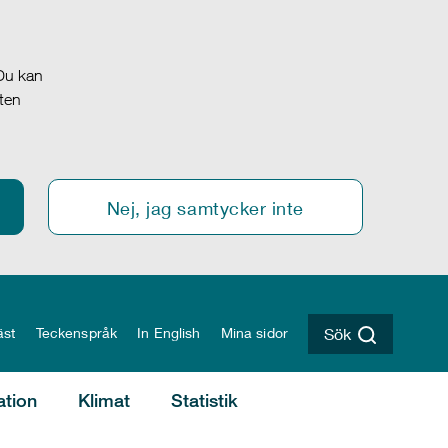
 Du kan
oten
Nej, jag samtycker inte
äst
Teckenspråk
In English
Mina sidor
Sök
ation
Klimat
Statistik