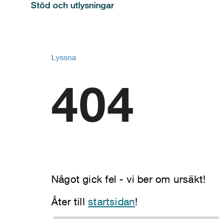
Stöd och utlysningar
Lyssna
404
Något gick fel - vi ber om ursäkt!
Åter till
startsidan
!