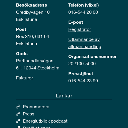
Besöksadress
Telefon (växel)
Gredbyvägen 10
016-544 20 00
Eskilstuna
E-post
Post
Registrator
Box 310, 631 04
Utlämnande av
Eskilstuna
allmän handling
Gods
Organisationsnummer
Partihandlarvägen
202100-5000
61, 12044 Stockholm
Presstjänst
Fakturor
016-544 23 99
Länkar
Prenumerera
Press
Energiutblick podcast
Publikationer