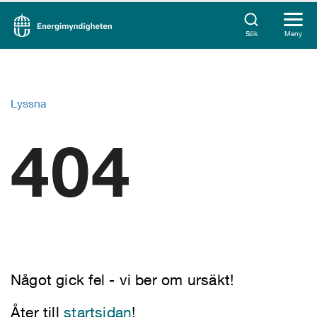
Sök
Meny
Lyssna
404
Något gick fel - vi ber om ursäkt!
Åter till
startsidan
!