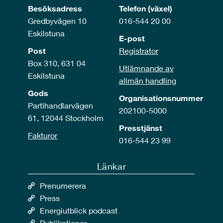
Besöksadress
Telefon (växel)
Gredbyvägen 10
016-544 20 00
Eskilstuna
E-post
Post
Registrator
Box 310, 631 04
Utlämnande av
Eskilstuna
allmän handling
Gods
Organisationsnummer
Partihandlarvägen
202100-5000
61, 12044 Stockholm
Presstjänst
Fakturor
016-544 23 99
Länkar
Prenumerera
Press
Energiutblick podcast
Publikationer