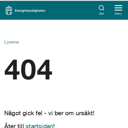
Sök
Meny
Lyssna
404
Något gick fel - vi ber om ursäkt!
Åter till
startsidan
!