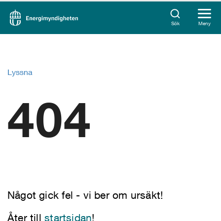
Sök
Meny
Lyssna
404
Något gick fel - vi ber om ursäkt!
Åter till
startsidan
!