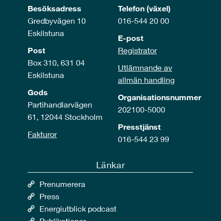
Besöksadress
Telefon (växel)
Gredbyvägen 10
016-544 20 00
Eskilstuna
E-post
Post
Registrator
Box 310, 631 04
Utlämnande av
Eskilstuna
allmän handling
Gods
Organisationsnummer
Partihandlarvägen
202100-5000
61, 12044 Stockholm
Presstjänst
Fakturor
016-544 23 99
Länkar
Prenumerera
Press
Energiutblick podcast
Publikationer