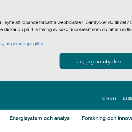
i syfte att löpande förbättra webbplatsen. Samtycker du till det?
cke klickar du på ”Hantering av kakor (cookies)" som du hittar i sidf
g av personuppgifter
Ja, jag samtycker
Om oss
Lättl
Energisystem och analys
Forskning och innov