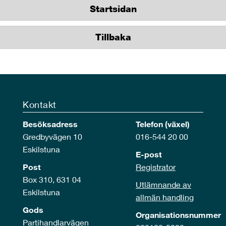
Startsidan
Tillbaka
Kontakt
Besöksadress
Telefon (växel)
Gredbyvägen 10
016-544 20 00
Eskilstuna
E-post
Post
Registrator
Box 310, 631 04
Utlämnande av
Eskilstuna
allmän handling
Gods
Organisationsnummer
Partihandlarvägen