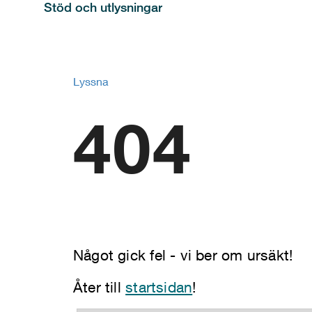
Stöd och utlysningar
Lyssna
404
Något gick fel - vi ber om ursäkt!
Åter till
startsidan
!