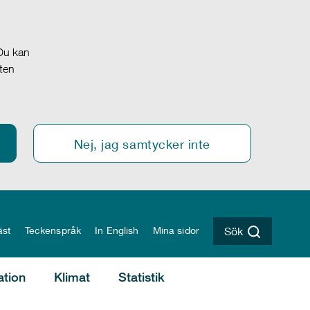
 Du kan
oten
Nej, jag samtycker inte
äst
Teckenspråk
In English
Mina sidor
Sök
ation
Klimat
Statistik