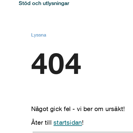
Stöd och utlysningar
Lyssna
404
Något gick fel - vi ber om ursäkt!
Åter till
startsidan
!