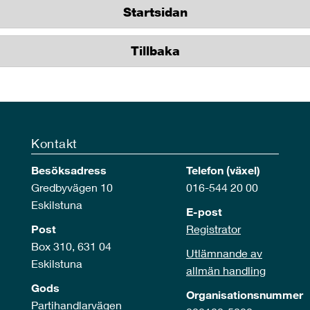
Startsidan
Tillbaka
Kontakt
Besöksadress
Telefon (växel)
Gredbyvägen 10
016-544 20 00
Eskilstuna
E-post
Post
Registrator
Box 310, 631 04
Utlämnande av
Eskilstuna
allmän handling
Gods
Organisationsnummer
Partihandlarvägen