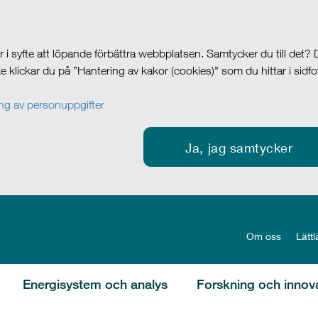
i syfte att löpande förbättra webbplatsen. Samtycker du till det?
cke klickar du på ”Hantering av kakor (cookies)" som du hittar i sidf
g av personuppgifter
Ja, jag samtycker
Om oss
Lättl
Energisystem och analys
Forskning och innov