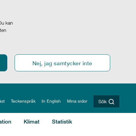
 Du kan
oten
Nej, jag samtycker inte
äst
Teckenspråk
In English
Mina sidor
Sök
ation
Klimat
Statistik