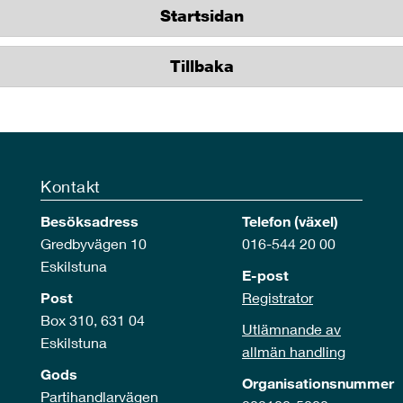
Startsidan
Tillbaka
Kontakt
Besöksadress
Telefon (växel)
Gredbyvägen 10
016-544 20 00
Eskilstuna
E-post
Post
Registrator
Box 310, 631 04
Utlämnande av
Eskilstuna
allmän handling
Gods
Organisationsnummer
Partihandlarvägen