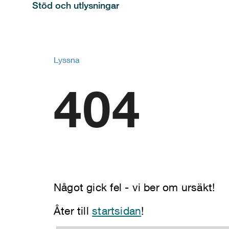
Stöd och utlysningar
Lyssna
404
Något gick fel - vi ber om ursäkt!
Åter till
startsidan
!