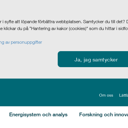
i syfte att löpande förbättra webbplatsen. Samtycker du till det?
cke klickar du på ”Hantering av kakor (cookies)" som du hittar i sidf
g av personuppgifter
Ja, jag samtycker
Om oss
Lättl
Energisystem och analys
Forskning och innov