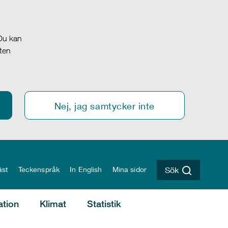
 Du kan
oten
Nej, jag samtycker inte
äst
Teckenspråk
In English
Mina sidor
Sök
ation
Klimat
Statistik