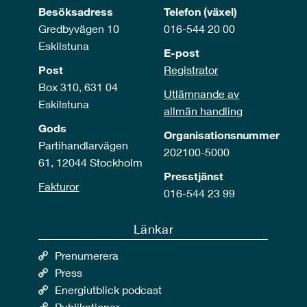
Besöksadress
Telefon (växel)
Gredbyvägen 10
016-544 20 00
Eskilstuna
E-post
Post
Registrator
Box 310, 631 04
Utlämnande av
Eskilstuna
allmän handling
Gods
Organisationsnummer
Partihandlarvägen
202100-5000
61, 12044 Stockholm
Presstjänst
Fakturor
016-544 23 99
Länkar
Prenumerera
Press
Energiutblick podcast
Publikationer