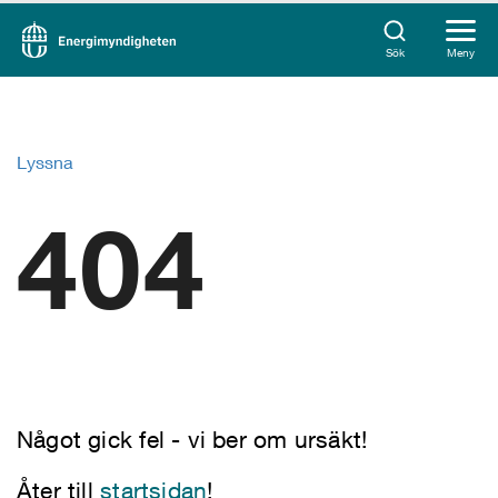
Sök
Meny
Lyssna
404
Något gick fel - vi ber om ursäkt!
Åter till
startsidan
!