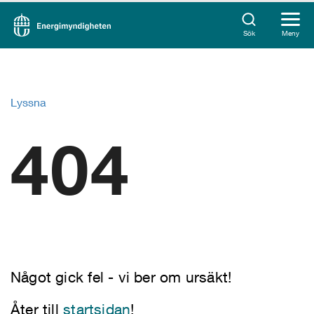
Sök
Meny
Lyssna
404
Något gick fel - vi ber om ursäkt!
Åter till
startsidan
!