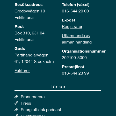
Besöksadress
Telefon (växel)
Gredbyvägen 10
016-544 20 00
Eskilstuna
E-post
Post
Registrator
Box 310, 631 04
Utlämnande av
Eskilstuna
allmän handling
Gods
Organisationsnummer
Partihandlarvägen
202100-5000
61, 12044 Stockholm
Presstjänst
Fakturor
016-544 23 99
Länkar
Prenumerera
Press
Energiutblick podcast
Publikationer