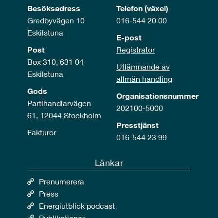
Besöksadress
Telefon (växel)
Gredbyvägen 10
016-544 20 00
Eskilstuna
E-post
Post
Registrator
Box 310, 631 04
Utlämnande av
Eskilstuna
allmän handling
Gods
Organisationsnummer
Partihandlarvägen
202100-5000
61, 12044 Stockholm
Presstjänst
Fakturor
016-544 23 99
Länkar
Prenumerera
Press
Energiutblick podcast
Publikationer