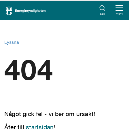
Sök
Meny
Lyssna
404
Något gick fel - vi ber om ursäkt!
Åter till
startsidan
!