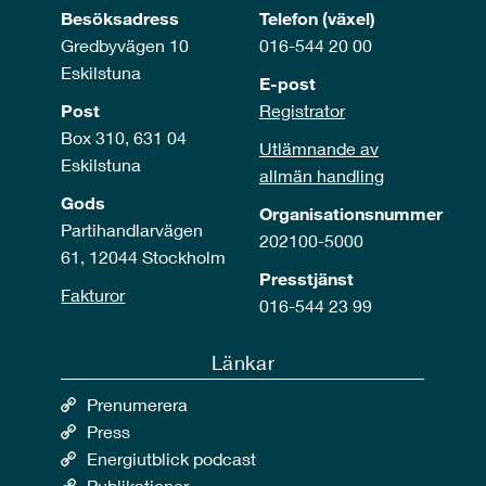
Besöksadress
Telefon (växel)
Gredbyvägen 10
016-544 20 00
Eskilstuna
E-post
Post
Registrator
Box 310, 631 04
Utlämnande av
Eskilstuna
allmän handling
Gods
Organisationsnummer
Partihandlarvägen
202100-5000
61, 12044 Stockholm
Presstjänst
Fakturor
016-544 23 99
Länkar
Prenumerera
Press
Energiutblick podcast
Publikationer