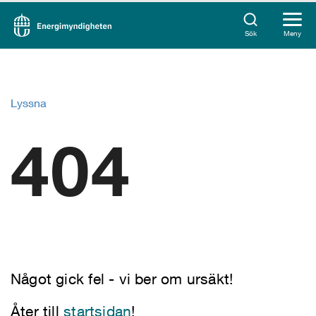
Sök
Meny
Lyssna
404
Något gick fel - vi ber om ursäkt!
Åter till
startsidan
!