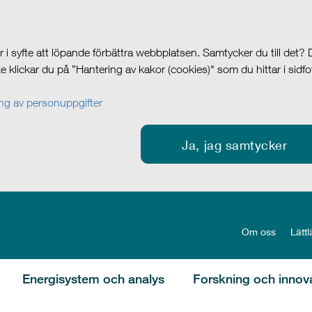
i syfte att löpande förbättra webbplatsen. Samtycker du till det?
cke klickar du på ”Hantering av kakor (cookies)" som du hittar i sidf
g av personuppgifter
Ja, jag samtycker
Om oss
Lättl
Energisystem och analys
Forskning och innov