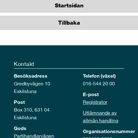
Startsidan
Tillbaka
Kontakt
Besöksadress
Telefon (växel)
Gredbyvägen 10
016-544 20 00
Eskilstuna
E-post
Post
Registrator
Box 310, 631 04
Utlämnande av
Eskilstuna
allmän handling
Gods
Organisationsnummer
Partihandlarvägen