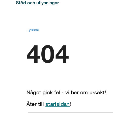
Stöd och utlysningar
Lyssna
404
Något gick fel - vi ber om ursäkt!
Åter till
startsidan
!