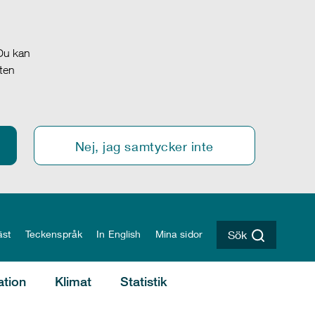
 Du kan
oten
Nej, jag samtycker inte
äst
Teckenspråk
In English
Mina sidor
Sök
ation
Klimat
Statistik