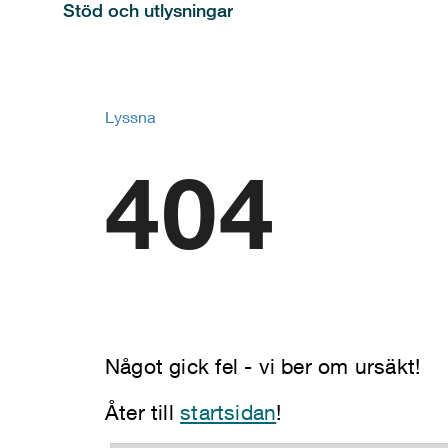
Stöd och utlysningar
Lyssna
404
Något gick fel - vi ber om ursäkt!
Åter till
startsidan
!