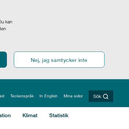
 Du kan
oten
Nej, jag samtycker inte
äst
Teckenspråk
In English
Mina sidor
Sök
ation
Klimat
Statistik