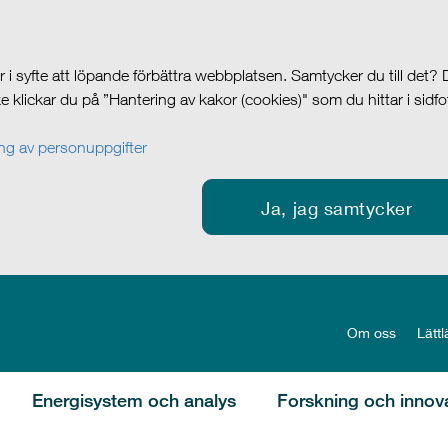
i syfte att löpande förbättra webbplatsen. Samtycker du till det?
cke klickar du på ”Hantering av kakor (cookies)" som du hittar i sidf
g av personuppgifter
Ja, jag samtycker
Om oss
Lättl
Energisystem och analys
Forskning och innov