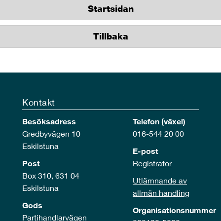
Startsidan
Tillbaka
Kontakt
Besöksadress
Telefon (växel)
Gredbyvägen 10
016-544 20 00
Eskilstuna
E-post
Post
Registrator
Box 310, 631 04
Utlämnande av
Eskilstuna
allmän handling
Gods
Organisationsnummer
Partihandlarvägen