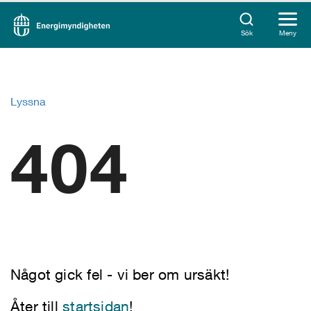
Sök
Meny
Lyssna
404
Något gick fel - vi ber om ursäkt!
Åter till
startsidan
!