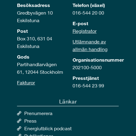
Besöksadress
Telefon (växel)
Gredbyvägen 10
016-544 20 00
Eskilstuna
E-post
Post
Registrator
Box 310, 631 04
Utlämnande av
Eskilstuna
allmän handling
Gods
Organisationsnummer
Partihandlarvägen
202100-5000
61, 12044 Stockholm
Presstjänst
Fakturor
016-544 23 99
Länkar
Prenumerera
Press
Energiutblick podcast
Publikationer