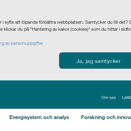
i syfte att löpande förbättra webbplatsen. Samtycker du till det?
cke klickar du på ”Hantering av kakor (cookies)" som du hittar i sidf
g av personuppgifter
Ja, jag samtycker
Om oss
Lättl
Energisystem och analys
Forskning och innov