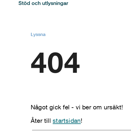
Stöd och utlysningar
Lyssna
404
Något gick fel - vi ber om ursäkt!
Åter till
startsidan
!