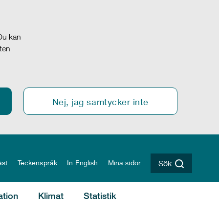
 Du kan
oten
Nej, jag samtycker inte
äst
Teckenspråk
In English
Mina sidor
Sök
ation
Klimat
Statistik