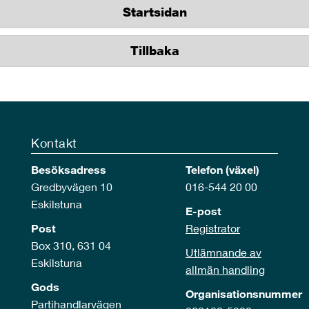
Startsidan
Tillbaka
Kontakt
Besöksadress
Telefon (växel)
Gredbyvägen 10
016-544 20 00
Eskilstuna
E-post
Post
Registrator
Box 310, 631 04
Utlämnande av
Eskilstuna
allmän handling
Gods
Organisationsnummer
Partihandlarvägen