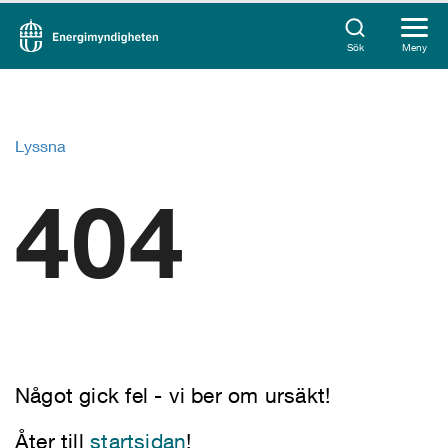
Sök
Meny
Lyssna
404
Något gick fel - vi ber om ursäkt!
Åter till
startsidan
!