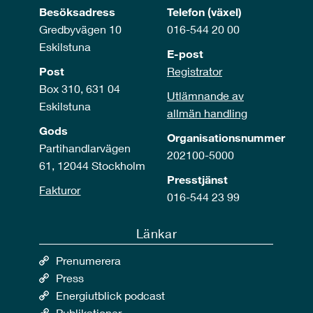
Besöksadress
Telefon (växel)
Gredbyvägen 10
016-544 20 00
Eskilstuna
E-post
Post
Registrator
Box 310, 631 04
Utlämnande av
Eskilstuna
allmän handling
Gods
Organisationsnummer
Partihandlarvägen
202100-5000
61, 12044 Stockholm
Presstjänst
Fakturor
016-544 23 99
Länkar
Prenumerera
Press
Energiutblick podcast
Publikationer