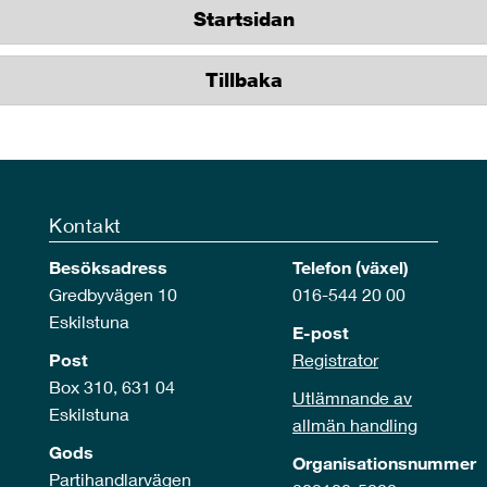
Startsidan
Tillbaka
Kontakt
Besöksadress
Telefon (växel)
Gredbyvägen 10
016-544 20 00
Eskilstuna
E-post
Post
Registrator
Box 310, 631 04
Utlämnande av
Eskilstuna
allmän handling
Gods
Organisationsnummer
Partihandlarvägen