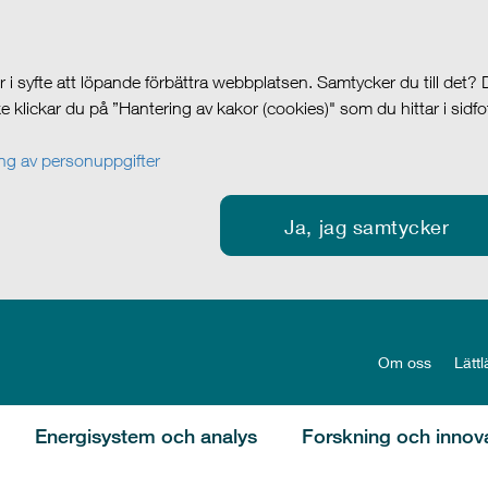
i syfte att löpande förbättra webbplatsen. Samtycker du till det?
cke klickar du på ”Hantering av kakor (cookies)" som du hittar i sidf
g av personuppgifter
Ja, jag samtycker
Om oss
Lättl
Energisystem och analys
Forskning och innov