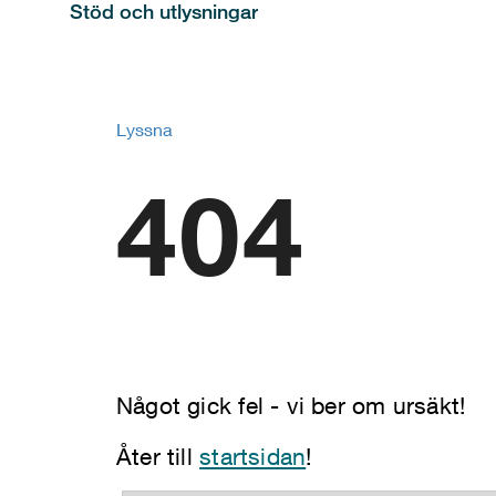
Stöd och utlysningar
Lyssna
404
Något gick fel - vi ber om ursäkt!
Åter till
startsidan
!