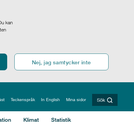
 Du kan
oten
Nej, jag samtycker inte
äst
Teckenspråk
In English
Mina sidor
Sök
ation
Klimat
Statistik