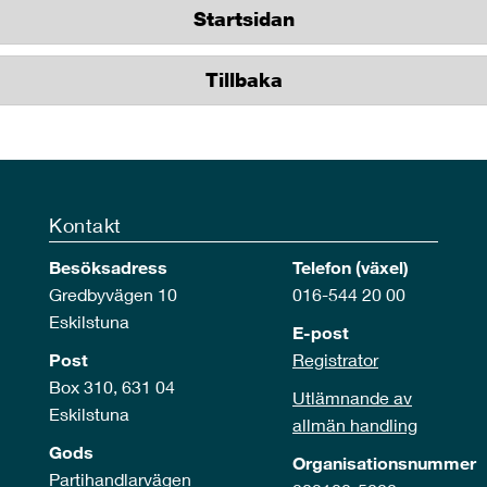
Startsidan
Tillbaka
Kontakt
Besöksadress
Telefon (växel)
Gredbyvägen 10
016-544 20 00
Eskilstuna
E-post
Post
Registrator
Box 310, 631 04
Utlämnande av
Eskilstuna
allmän handling
Gods
Organisationsnummer
Partihandlarvägen