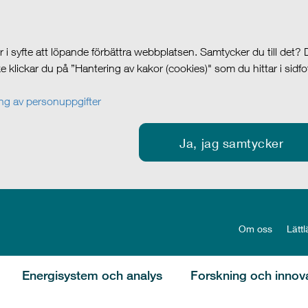
i syfte att löpande förbättra webbplatsen. Samtycker du till det?
cke klickar du på ”Hantering av kakor (cookies)" som du hittar i sidf
g av personuppgifter
Ja, jag samtycker
Om oss
Lättl
Energisystem och analys
Forskning och innov