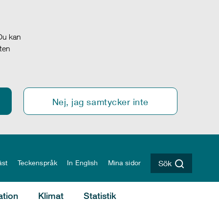
 Du kan
oten
Nej, jag samtycker inte
äst
Teckenspråk
In English
Mina sidor
Sök
ation
Klimat
Statistik