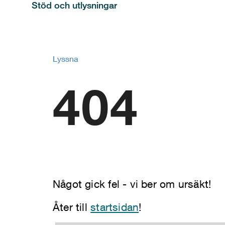
Stöd och utlysningar
Lyssna
404
Något gick fel - vi ber om ursäkt!
Åter till
startsidan
!