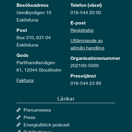
Besöksadress
Telefon (växel)
Gredbyvägen 10
016-544 20 00
Eskilstuna
E-post
Post
Registrator
Box 310, 631 04
Utlämnande av
Eskilstuna
allmän handling
Gods
Organisationsnummer
Partihandlarvägen
202100-5000
61, 12044 Stockholm
Presstjänst
Fakturor
016-544 23 99
Länkar
Prenumerera
Press
Energiutblick podcast
Publikationer