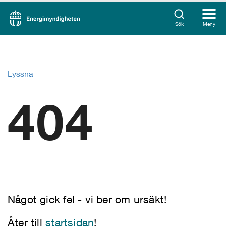
Sök
Meny
Lyssna
404
Något gick fel - vi ber om ursäkt!
Åter till
startsidan
!