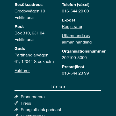
Besöksadress
Telefon (växel)
Gredbyvägen 10
016-544 20 00
Eskilstuna
E-post
Post
Registrator
Box 310, 631 04
Utlämnande av
Eskilstuna
allmän handling
Gods
Organisationsnummer
Partihandlarvägen
202100-5000
61, 12044 Stockholm
Presstjänst
Fakturor
016-544 23 99
Länkar
Prenumerera
Press
Energiutblick podcast
Publikationer