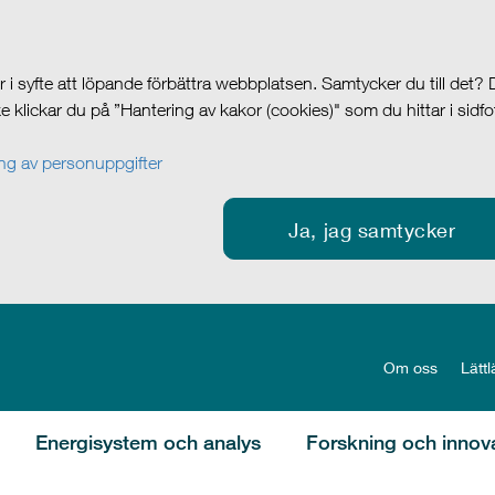
i syfte att löpande förbättra webbplatsen. Samtycker du till det?
cke klickar du på ”Hantering av kakor (cookies)" som du hittar i sidf
g av personuppgifter
Ja, jag samtycker
Om oss
Lättl
Energisystem och analys
Forskning och innov