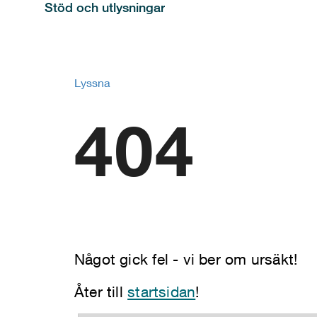
Stöd och utlysningar
Lyssna
404
Något gick fel - vi ber om ursäkt!
Åter till
startsidan
!