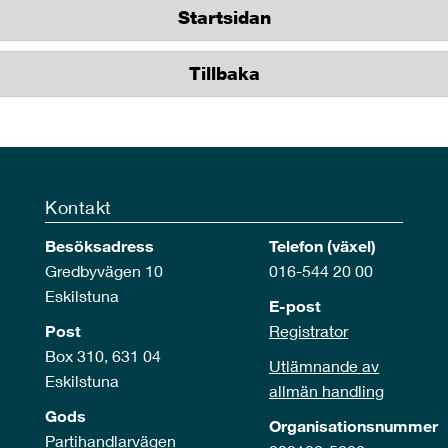
Startsidan
Tillbaka
Kontakt
Besöksadress
Telefon (växel)
Gredbyvägen 10
016-544 20 00
Eskilstuna
E-post
Post
Registrator
Box 310, 631 04
Utlämnande av
Eskilstuna
allmän handling
Gods
Organisationsnummer
Partihandlarvägen