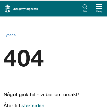
Sök
Meny
Lyssna
404
Något gick fel - vi ber om ursäkt!
Åter till
startsidan
!