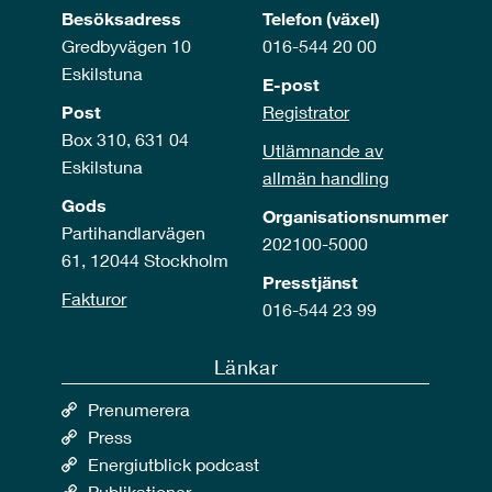
Besöksadress
Telefon (växel)
Gredbyvägen 10
016-544 20 00
Eskilstuna
E-post
Post
Registrator
Box 310, 631 04
Utlämnande av
Eskilstuna
allmän handling
Gods
Organisationsnummer
Partihandlarvägen
202100-5000
61, 12044 Stockholm
Presstjänst
Fakturor
016-544 23 99
Länkar
Prenumerera
Press
Energiutblick podcast
Publikationer