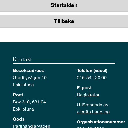
Startsidan
Tillbaka
Kontakt
Besöksadress
Telefon (växel)
Gredbyvägen 10
016-544 20 00
Eskilstuna
E-post
Post
Registrator
Box 310, 631 04
Utlämnande av
Eskilstuna
allmän handling
Gods
Organisationsnummer
Partihandlarvägen