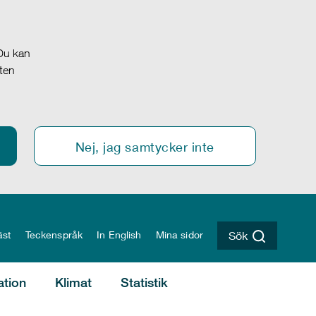
 Du kan
oten
Nej, jag samtycker inte
äst
Teckenspråk
In English
Mina sidor
Sök
ation
Klimat
Statistik