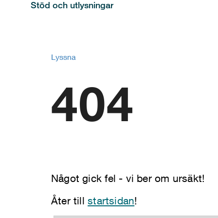
Stöd och utlysningar
Lyssna
404
Något gick fel - vi ber om ursäkt!
Åter till
startsidan
!