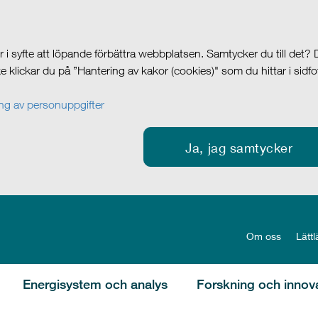
i syfte att löpande förbättra webbplatsen. Samtycker du till det?
cke klickar du på ”Hantering av kakor (cookies)" som du hittar i sidf
g av personuppgifter
Ja, jag samtycker
Om oss
Lättl
Energisystem och analys
Forskning och innov