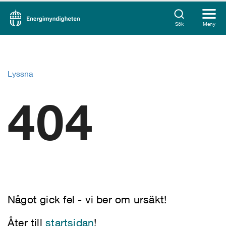
Sök
Meny
Lyssna
404
Något gick fel - vi ber om ursäkt!
Åter till
startsidan
!