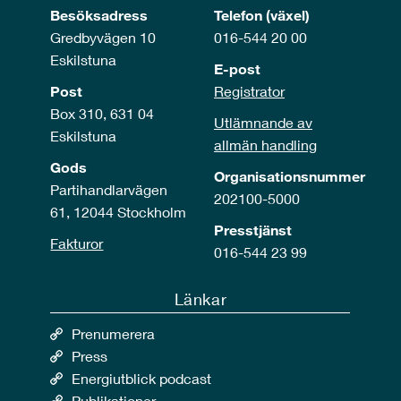
Besöksadress
Telefon (växel)
Gredbyvägen 10
016-544 20 00
Eskilstuna
E-post
Post
Registrator
Box 310, 631 04
Utlämnande av
Eskilstuna
allmän handling
Gods
Organisationsnummer
Partihandlarvägen
202100-5000
61, 12044 Stockholm
Presstjänst
Fakturor
016-544 23 99
Länkar
Prenumerera
Press
Energiutblick podcast
Publikationer