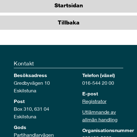
Startsidan
Tillbaka
Kontakt
Besöksadress
Telefon (växel)
Gredbyvägen 10
016-544 20 00
Eskilstuna
E-post
Post
Registrator
Box 310, 631 04
Utlämnande av
Eskilstuna
allmän handling
Gods
Organisationsnummer
Partihandlarvägen