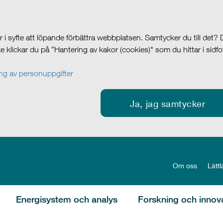
i syfte att löpande förbättra webbplatsen. Samtycker du till det?
cke klickar du på ”Hantering av kakor (cookies)" som du hittar i sidf
g av personuppgifter
Ja, jag samtycker
Om oss
Lättl
Energisystem och analys
Forskning och innov