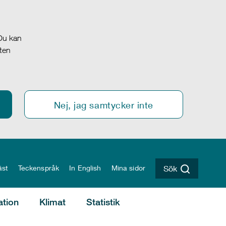
 Du kan
oten
Nej, jag samtycker inte
äst
Teckenspråk
In English
Mina sidor
Sök
ation
Klimat
Statistik