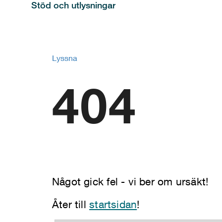
Stöd och utlysningar
Lyssna
404
Något gick fel - vi ber om ursäkt!
Åter till
startsidan
!