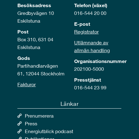
Besöksadress
Telefon (växel)
Gredbyvägen 10
016-544 20 00
Eskilstuna
E-post
Post
Registrator
Box 310, 631 04
Utlämnande av
Eskilstuna
allmän handling
Gods
Organisationsnummer
Partihandlarvägen
202100-5000
61, 12044 Stockholm
Presstjänst
Fakturor
016-544 23 99
Länkar
Prenumerera
Press
Energiutblick podcast
Publikationer