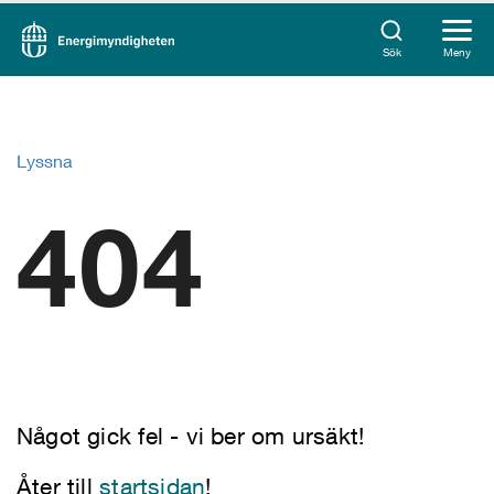
Sök
Meny
Lyssna
404
Något gick fel - vi ber om ursäkt!
Åter till
startsidan
!