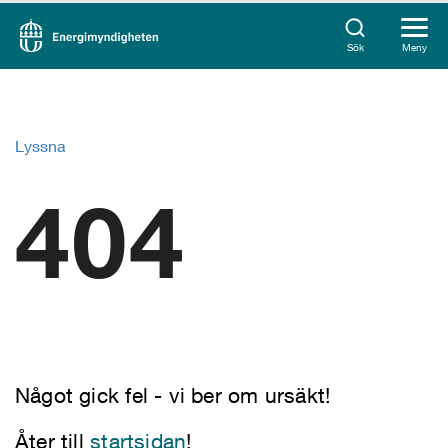
Sök
Meny
Lyssna
404
Något gick fel - vi ber om ursäkt!
Åter till
startsidan
!