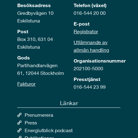
Besöksadress
Telefon (växel)
Gredbyvägen 10
016-544 20 00
Eskilstuna
E-post
Post
Registrator
Box 310, 631 04
Utlämnande av
Eskilstuna
allmän handling
Gods
Organisationsnummer
Partihandlarvägen
202100-5000
61, 12044 Stockholm
Presstjänst
Fakturor
016-544 23 99
Länkar
Prenumerera
Press
Energiutblick podcast
Publikationer