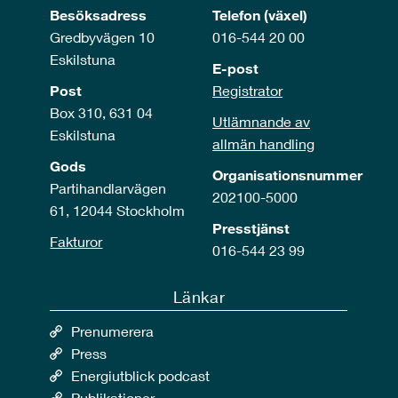
Besöksadress
Telefon (växel)
Gredbyvägen 10
016-544 20 00
Eskilstuna
E-post
Post
Registrator
Box 310, 631 04
Utlämnande av
Eskilstuna
allmän handling
Gods
Organisationsnummer
Partihandlarvägen
202100-5000
61, 12044 Stockholm
Presstjänst
Fakturor
016-544 23 99
Länkar
Prenumerera
Press
Energiutblick podcast
Publikationer