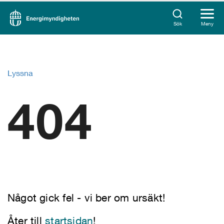
Sök
Meny
Lyssna
404
Något gick fel - vi ber om ursäkt!
Åter till
startsidan
!