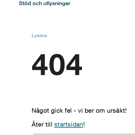
Stöd och utlysningar
Lyssna
404
Något gick fel - vi ber om ursäkt!
Åter till
startsidan
!