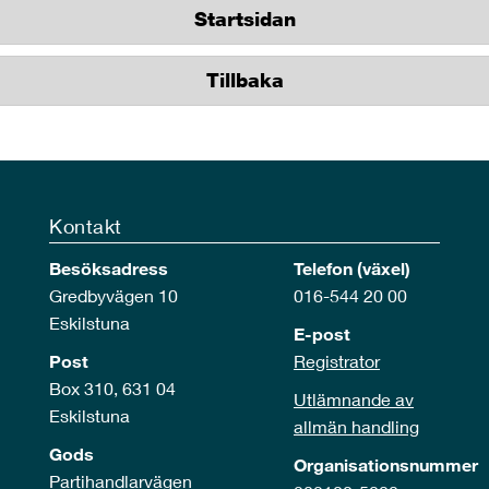
Startsidan
Tillbaka
Kontakt
Besöksadress
Telefon (växel)
Gredbyvägen 10
016-544 20 00
Eskilstuna
E-post
Post
Registrator
Box 310, 631 04
Utlämnande av
Eskilstuna
allmän handling
Gods
Organisationsnummer
Partihandlarvägen