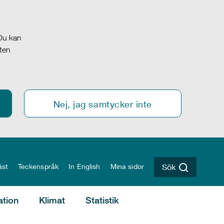
 Du kan
oten
Nej, jag samtycker inte
äst
Teckenspråk
In English
Mina sidor
Sök
ation
Klimat
Statistik