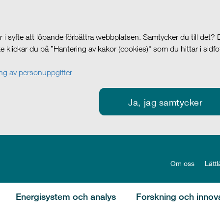
i syfte att löpande förbättra webbplatsen. Samtycker du till det?
cke klickar du på ”Hantering av kakor (cookies)" som du hittar i sidf
g av personuppgifter
Ja, jag samtycker
Om oss
Lättl
Energisystem och analys
Forskning och innov