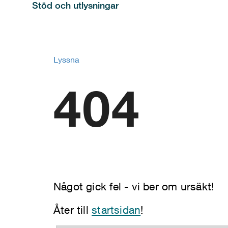
Stöd och utlysningar
Lyssna
404
Något gick fel - vi ber om ursäkt!
Åter till
startsidan
!