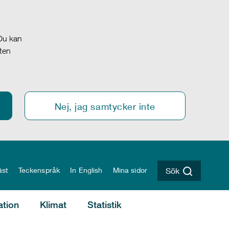
 Du kan
oten
Nej, jag samtycker inte
äst
Teckenspråk
In English
Mina sidor
Sök
ation
Klimat
Statistik