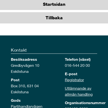
Startsidan
Tillbaka
Kontakt
Besöksadress
Telefon (växel)
Gredbyvägen 10
016-544 20 00
Eskilstuna
E-post
Post
Registrator
Box 310, 631 04
Utlämnande av
Eskilstuna
allmän handling
Gods
Organisationsnummer
Partihandlarvägen