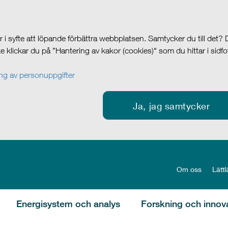
i syfte att löpande förbättra webbplatsen. Samtycker du till det?
cke klickar du på ”Hantering av kakor (cookies)" som du hittar i sidf
g av personuppgifter
Ja, jag samtycker
Om oss
Lättl
Energisystem och analys
Forskning och innov