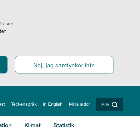
 Du kan
oten
Nej, jag samtycker inte
äst
Teckenspråk
In English
Mina sidor
Sök
ation
Klimat
Statistik