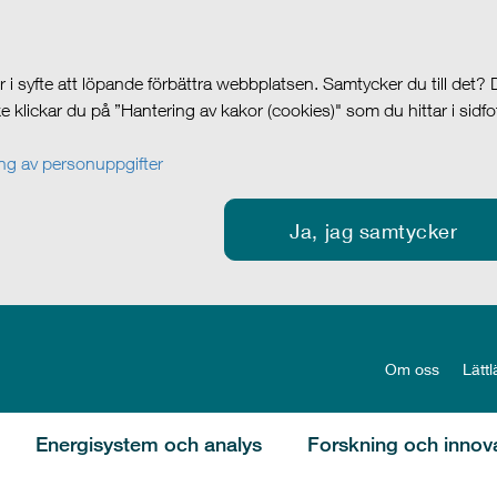
i syfte att löpande förbättra webbplatsen. Samtycker du till det?
cke klickar du på ”Hantering av kakor (cookies)" som du hittar i sidf
g av personuppgifter
Ja, jag samtycker
Om oss
Lättl
Energisystem och analys
Forskning och innov