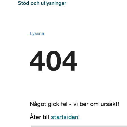
Stöd och utlysningar
Lyssna
404
Något gick fel - vi ber om ursäkt!
Åter till
startsidan
!