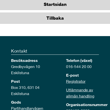
Startsidan
Tillbaka
Kontakt
Besöksadress
Telefon (växel)
Gredbyvägen 10
016-544 20 00
Eskilstuna
E-post
Post
Registrator
Box 310, 631 04
Utlämnande av
Eskilstuna
allmän handling
Gods
Organisationsnummer
Partihandlarvägen