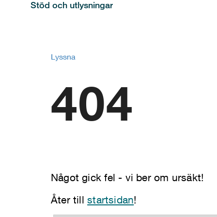
Stöd och utlysningar
Lyssna
404
Något gick fel - vi ber om ursäkt!
Åter till
startsidan
!