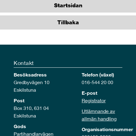
Startsidan
Tillbaka
Kontakt
Besöksadress
Telefon (växel)
Gredbyvägen 10
016-544 20 00
Eskilstuna
E-post
Post
Registrator
Box 310, 631 04
Utlämnande av
Eskilstuna
allmän handling
Gods
Organisationsnummer
Partihandlarvägen