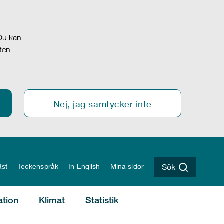
 Du kan
oten
Nej, jag samtycker inte
äst
Teckenspråk
In English
Mina sidor
Sök
ation
Klimat
Statistik