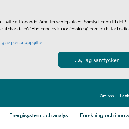
i syfte att löpande förbättra webbplatsen. Samtycker du till det?
cke klickar du på ”Hantering av kakor (cookies)" som du hittar i sidf
g av personuppgifter
Ja, jag samtycker
Om oss
Lättl
Energisystem och analys
Forskning och innov