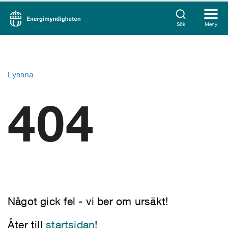
Sök
Meny
Lyssna
404
Något gick fel - vi ber om ursäkt!
Åter till
startsidan
!