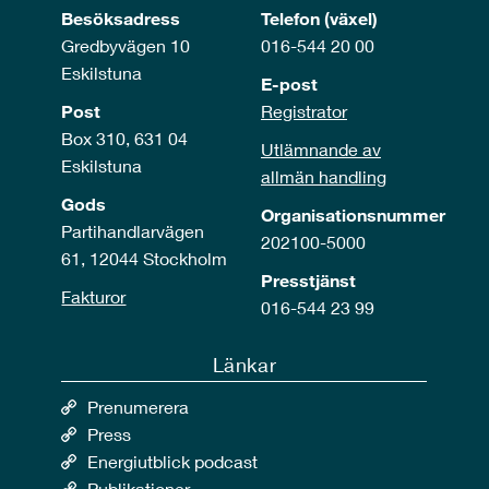
Besöksadress
Telefon (växel)
Gredbyvägen 10
016-544 20 00
Eskilstuna
E-post
Post
Registrator
Box 310, 631 04
Utlämnande av
Eskilstuna
allmän handling
Gods
Organisationsnummer
Partihandlarvägen
202100-5000
61, 12044 Stockholm
Presstjänst
Fakturor
016-544 23 99
Länkar
Prenumerera
Press
Energiutblick podcast
Publikationer