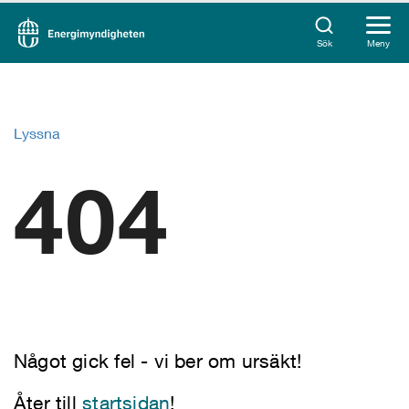
Sök
Meny
Lyssna
404
Något gick fel - vi ber om ursäkt!
Åter till
startsidan
!