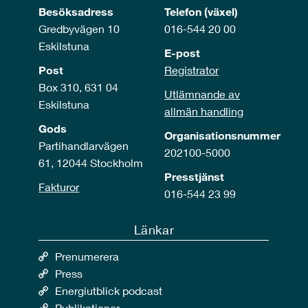
Besöksadress
Telefon (växel)
Gredbyvägen 10
016-544 20 00
Eskilstuna
E-post
Post
Registrator
Box 310, 631 04
Utlämnande av
Eskilstuna
allmän handling
Gods
Organisationsnummer
Partihandlarvägen
202100-5000
61, 12044 Stockholm
Presstjänst
Fakturor
016-544 23 99
Länkar
Prenumerera
Press
Energiutblick podcast
Publikationer