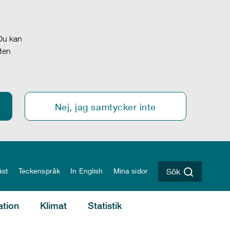
 Du kan
oten
Nej, jag samtycker inte
äst
Teckenspråk
In English
Mina sidor
Sök
ation
Klimat
Statistik