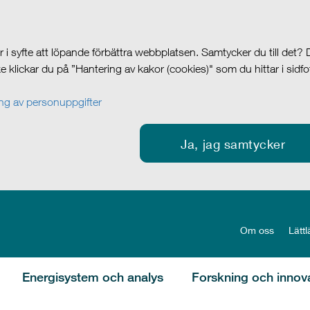
i syfte att löpande förbättra webbplatsen. Samtycker du till det?
cke klickar du på ”Hantering av kakor (cookies)" som du hittar i sidf
g av personuppgifter
Ja, jag samtycker
Om oss
Lättl
Energisystem och analys
Forskning och innov