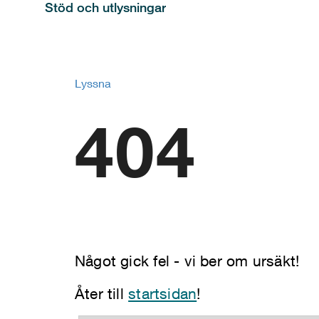
Stöd och utlysningar
Lyssna
404
Något gick fel - vi ber om ursäkt!
Åter till
startsidan
!