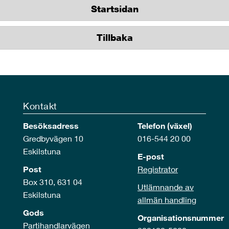
Startsidan
Tillbaka
Kontakt
Besöksadress
Telefon (växel)
Gredbyvägen 10
016-544 20 00
Eskilstuna
E-post
Post
Registrator
Box 310, 631 04
Utlämnande av
Eskilstuna
allmän handling
Gods
Organisationsnummer
Partihandlarvägen