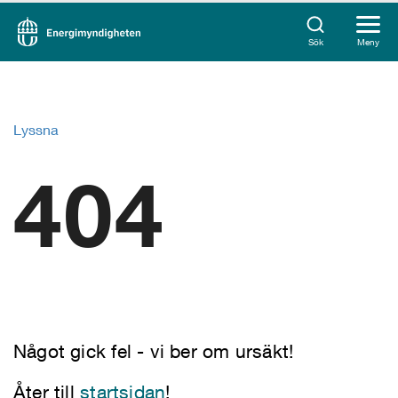
Sök
Meny
Lyssna
404
Något gick fel - vi ber om ursäkt!
Åter till
startsidan
!