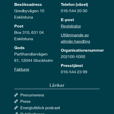
Besöksadress
Telefon (växel)
Gredbyvägen 10
016-544 20 00
Eskilstuna
E-post
Post
Registrator
Box 310, 631 04
Utlämnande av
Eskilstuna
allmän handling
Gods
Organisationsnummer
Partihandlarvägen
202100-5000
61, 12044 Stockholm
Presstjänst
Fakturor
016-544 23 99
Länkar
Prenumerera
Press
Energiutblick podcast
Publikationer