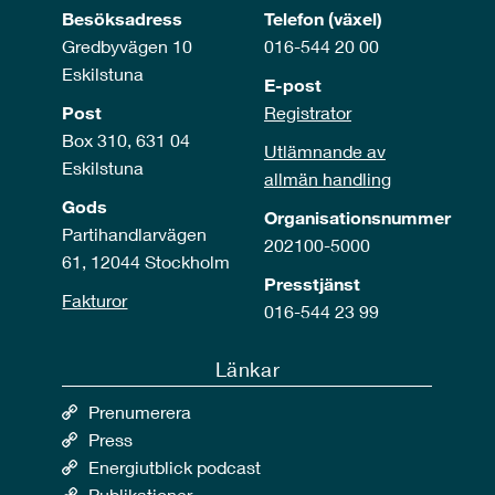
Besöksadress
Telefon (växel)
Gredbyvägen 10
016-544 20 00
Eskilstuna
E-post
Post
Registrator
Box 310, 631 04
Utlämnande av
Eskilstuna
allmän handling
Gods
Organisationsnummer
Partihandlarvägen
202100-5000
61, 12044 Stockholm
Presstjänst
Fakturor
016-544 23 99
Länkar
Prenumerera
Press
Energiutblick podcast
Publikationer