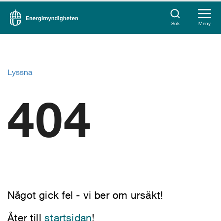
Sök
Meny
Lyssna
404
Något gick fel - vi ber om ursäkt!
Åter till
startsidan
!