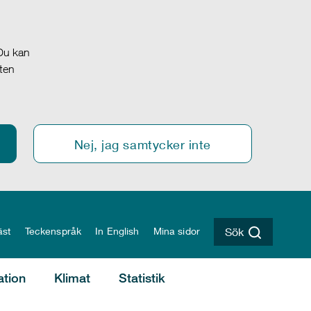
 Du kan
oten
Nej, jag samtycker inte
äst
Teckenspråk
In English
Mina sidor
Sök
ation
Klimat
Statistik