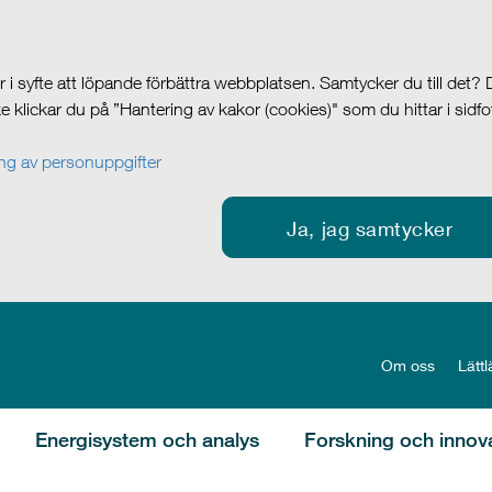
i syfte att löpande förbättra webbplatsen. Samtycker du till det?
cke klickar du på ”Hantering av kakor (cookies)" som du hittar i sidf
g av personuppgifter
Ja, jag samtycker
Om oss
Lättl
Energisystem och analys
Forskning och innov