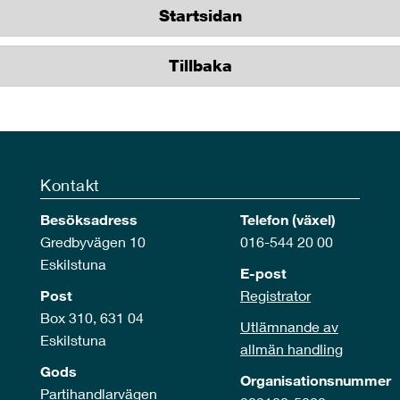
Startsidan
Tillbaka
Kontakt
Besöksadress
Telefon (växel)
Gredbyvägen 10
016-544 20 00
Eskilstuna
E-post
Post
Registrator
Box 310, 631 04
Utlämnande av
Eskilstuna
allmän handling
Gods
Organisationsnummer
Partihandlarvägen