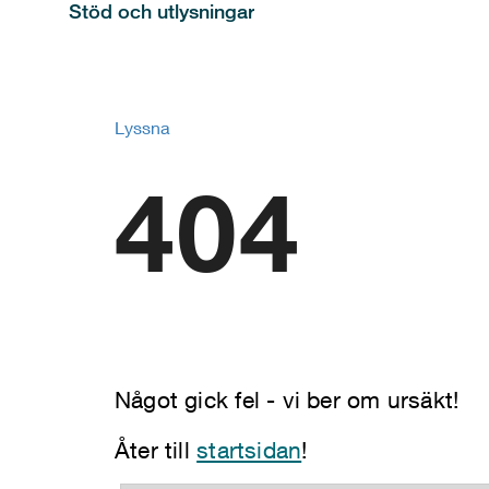
Stöd och utlysningar
Lyssna
404
Något gick fel - vi ber om ursäkt!
Åter till
startsidan
!