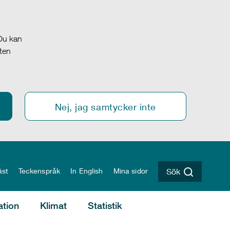
 Du kan
oten
Nej, jag samtycker inte
äst
Teckenspråk
In English
Mina sidor
Sök
ation
Klimat
Statistik