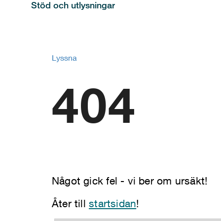
Stöd och utlysningar
Lyssna
404
Något gick fel - vi ber om ursäkt!
Åter till
startsidan
!