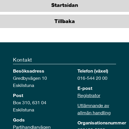
Startsidan
Tillbaka
Kontakt
Besöksadress
Telefon (växel)
Gredbyvägen 10
016-544 20 00
Eskilstuna
E-post
Post
Registrator
Box 310, 631 04
Utlämnande av
Eskilstuna
allmän handling
Gods
Organisationsnummer
Partihandlarvägen