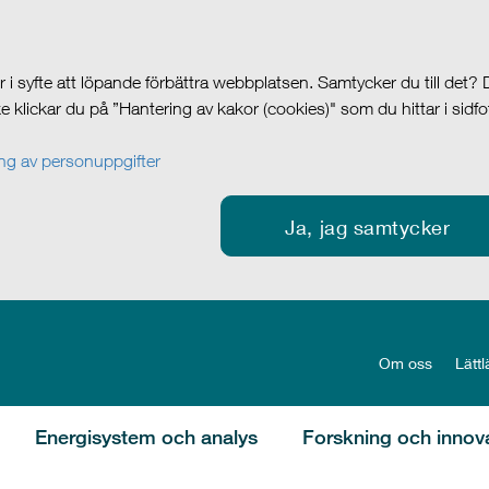
i syfte att löpande förbättra webbplatsen. Samtycker du till det?
cke klickar du på ”Hantering av kakor (cookies)" som du hittar i sidf
g av personuppgifter
Ja, jag samtycker
Om oss
Lättl
Energisystem och analys
Forskning och innov