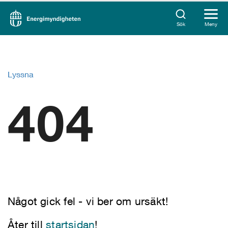
Sök
Meny
Lyssna
404
Något gick fel - vi ber om ursäkt!
Åter till
startsidan
!