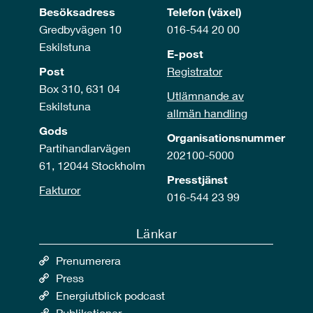
Besöksadress
Telefon (växel)
Gredbyvägen 10
016-544 20 00
Eskilstuna
E-post
Post
Registrator
Box 310, 631 04
Utlämnande av
Eskilstuna
allmän handling
Gods
Organisationsnummer
Partihandlarvägen
202100-5000
61, 12044 Stockholm
Presstjänst
Fakturor
016-544 23 99
Länkar
Prenumerera
Press
Energiutblick podcast
Publikationer