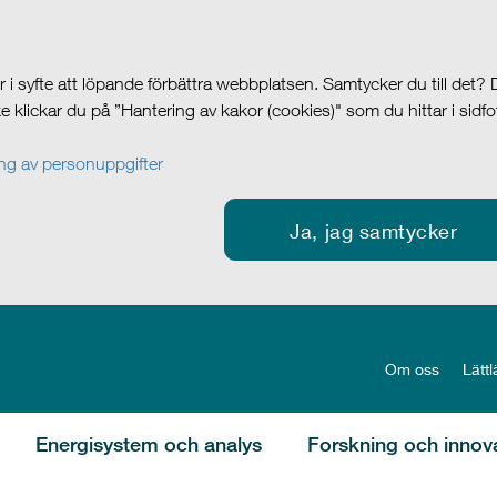
i syfte att löpande förbättra webbplatsen. Samtycker du till det?
cke klickar du på ”Hantering av kakor (cookies)" som du hittar i sidf
g av personuppgifter
Ja, jag samtycker
Om oss
Lättl
Energisystem och analys
Forskning och innov