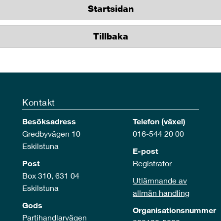
Startsidan
Tillbaka
Kontakt
Besöksadress
Telefon (växel)
Gredbyvägen 10
016-544 20 00
Eskilstuna
E-post
Post
Registrator
Box 310, 631 04
Utlämnande av
Eskilstuna
allmän handling
Gods
Organisationsnummer
Partihandlarvägen