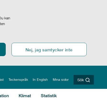
 Du kan
oten
Nej, jag samtycker inte
äst
Teckenspråk
In English
Mina sidor
Sök
ation
Klimat
Statistik