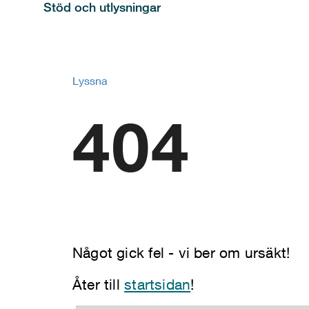
Stöd och utlysningar
Lyssna
404
Något gick fel - vi ber om ursäkt!
Åter till
startsidan
!