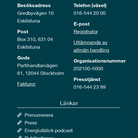
Besöksadress
Telefon (växel)
Gredbyvägen 10
016-544 20 00
Eskilstuna
E-post
Post
Registrator
Box 310, 631 04
Utlämnande av
Eskilstuna
allmän handling
Gods
Organisationsnummer
Partihandlarvägen
202100-5000
61, 12044 Stockholm
Presstjänst
Fakturor
016-544 23 99
Länkar
Prenumerera
Press
Energiutblick podcast
Publikationer