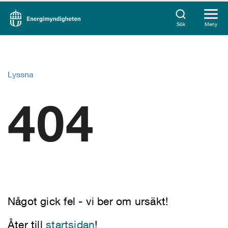
Sök
Meny
Lyssna
404
Något gick fel - vi ber om ursäkt!
Åter till
startsidan
!