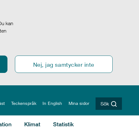
 Du kan
oten
Nej, jag samtycker inte
äst
Teckenspråk
In English
Mina sidor
Sök
ation
Klimat
Statistik