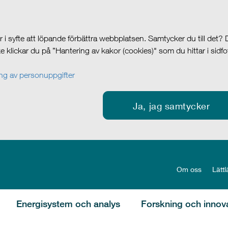
i syfte att löpande förbättra webbplatsen. Samtycker du till det?
cke klickar du på ”Hantering av kakor (cookies)" som du hittar i sidf
g av personuppgifter
Ja, jag samtycker
Om oss
Lättl
Energisystem och analys
Forskning och innov