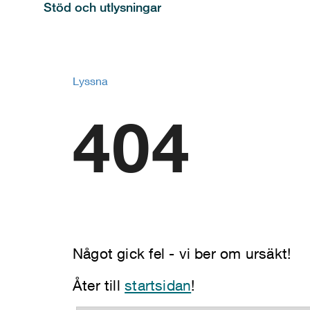
Stöd och utlysningar
Lyssna
404
Något gick fel - vi ber om ursäkt!
Åter till
startsidan
!