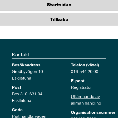
Startsidan
Tillbaka
Kontakt
Besöksadress
Telefon (växel)
Gredbyvägen 10
016-544 20 00
Eskilstuna
E-post
Post
Registrator
Box 310, 631 04
Utlämnande av
Eskilstuna
allmän handling
Gods
Organisationsnummer
Partihandlarvägen