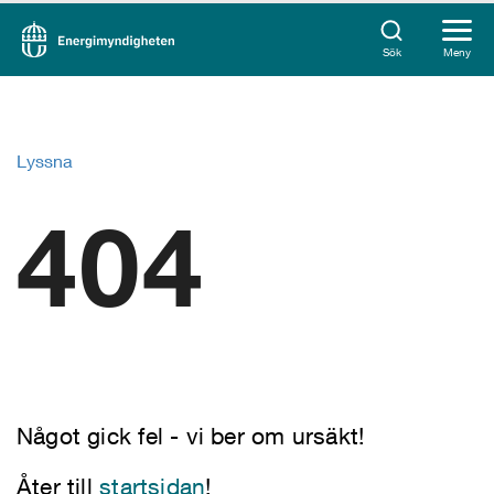
Sök
Meny
Lyssna
404
Något gick fel - vi ber om ursäkt!
Åter till
startsidan
!