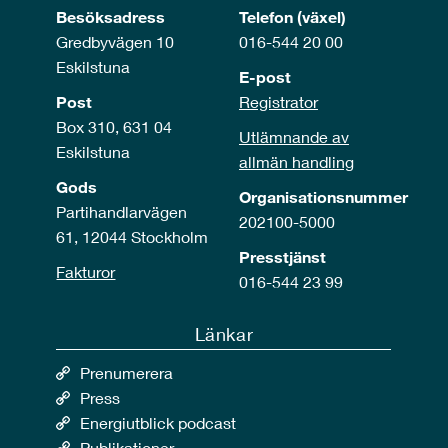
Besöksadress
Telefon (växel)
Gredbyvägen 10
016-544 20 00
Eskilstuna
E-post
Post
Registrator
Box 310, 631 04
Utlämnande av
Eskilstuna
allmän handling
Gods
Organisationsnummer
Partihandlarvägen
202100-5000
61, 12044 Stockholm
Presstjänst
Fakturor
016-544 23 99
Länkar
Prenumerera
Press
Energiutblick podcast
Publikationer