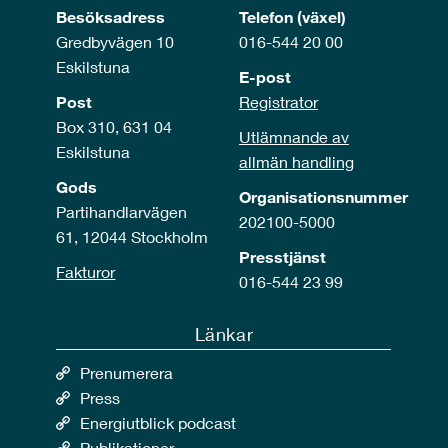
Besöksadress
Telefon (växel)
Gredbyvägen 10
016-544 20 00
Eskilstuna
E-post
Post
Registrator
Box 310, 631 04
Utlämnande av
Eskilstuna
allmän handling
Gods
Organisationsnummer
Partihandlarvägen
202100-5000
61, 12044 Stockholm
Presstjänst
Fakturor
016-544 23 99
Länkar
Prenumerera
Press
Energiutblick podcast
Publikationer