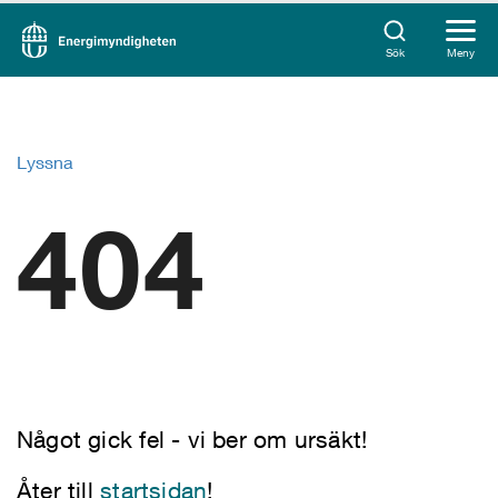
Sök
Meny
Lyssna
404
Något gick fel - vi ber om ursäkt!
Åter till
startsidan
!