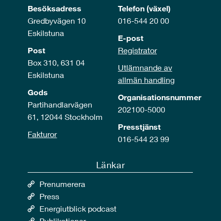
Besöksadress
Telefon (växel)
Gredbyvägen 10
016-544 20 00
Eskilstuna
E-post
Post
Registrator
Box 310, 631 04
Utlämnande av
Eskilstuna
allmän handling
Gods
Organisationsnummer
Partihandlarvägen
202100-5000
61, 12044 Stockholm
Presstjänst
Fakturor
016-544 23 99
Länkar
Prenumerera
Press
Energiutblick podcast
Publikationer