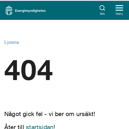
Sök
Meny
Lyssna
404
Något gick fel - vi ber om ursäkt!
Åter till
startsidan
!